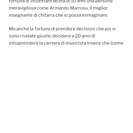
fortuna di incontrare all’età di 10 anni una persona
meravigliosa come Armando Marrosu, il miglior
insegnante di chitarra che si possa immaginare.
Ma anche la fortuna di prendere decisioni che poi si
sono rivelate giuste: decidere a 20 anni di
intraprendere la carriera di musicista invece che (come
mio padre) di medico; di trasferirmi a Basilea dopo aver
completato gli studi di musicologia a Bologna ed
essere ammesso a studiare alla prestigiosa Schola
Cantorum Basiliensis con personalità influenti come
Hopkinson Smith, Jordi Savall, Michel Piguet, Jesper
Bøje Christensen e Markus Jans fra le tante. Molto
importante per lo sviluppo della mia personalità
musicale è stato anche lo scambio costante di idee e il
suonare con i compagni di studio di Basilea,
soprattutto con il mio indimenticabile amico Karl-Ernst
(Charlie) Schröder († 2003).